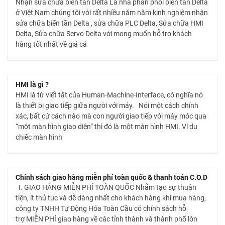
Nhận sửa chữa biến tần Delta Là nhà phân phối biến tần Delta
ở Việt Nam chúng tôi với rất nhiều năm năm kinh nghiệm nhận
sửa chữa biến tần Delta , sửa chữa PLC Delta, Sửa chữa HMI
Delta, Sửa chữa Servo Delta với mong muốn hỗ trợ khách
hàng tốt nhất về giá cả
HMI là gì ?
HMI là từ viết tắt của Human-Machine-Interface, có nghĩa nó
là thiết bị giao tiếp giữa người với máy. Nói một cách chính
xác, bất cứ cách nào mà con người giao tiếp với máy móc qua
“một màn hình giao diện” thì đó là một màn hình HMI. Ví dụ
chiếc màn hình
Chính sách giao hàng miễn phí toàn quốc & thanh toán C.O.D
I. GIAO HÀNG MIỄN PHÍ TOÀN QUỐC Nhằm tạo sự thuận
tiện, ít thủ tục và dễ dàng nhất cho khách hàng khi mua hàng,
công ty TNHH Tự Động Hóa Toàn Cầu có chính sách hỗ
trợ MIỄN PHÍ giao hàng về các tỉnh thành và thành phố lớn