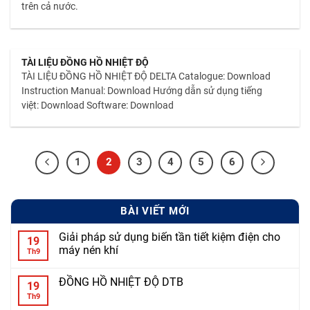
trên cả nước.
TÀI LIỆU ĐỒNG HỒ NHIỆT ĐỘ
TÀI LIỆU ĐỒNG HỒ NHIỆT ĐỘ DELTA Catalogue: Download
Instruction Manual: Download Hướng dẫn sử dụng tiếng
việt: Download Software: Download
1
2
3
4
5
6
BÀI VIẾT MỚI
Giải pháp sử dụng biến tần tiết kiệm điện cho
19
máy nén khí
Th9
ĐỒNG HỒ NHIỆT ĐỘ DTB
19
Th9