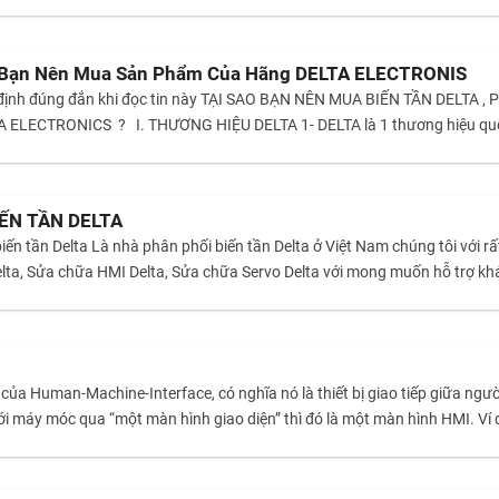
 Bạn Nên Mua Sản Phẩm Của Hãng DELTA ELECTRONIS
 định đúng đắn khi đọc tin này TẠI SAO BẠN NÊN MUA BIẾN TẦN DELTA
ELECTRONICS ? I. THƯƠNG HIỆU DELTA 1- DELTA là 1 thương hiệu quốc
ẾN TẦN DELTA
ến tần Delta Là nhà phân phối biến tần Delta ở Việt Nam chúng tôi với r
ta, Sửa chữa HMI Delta, Sửa chữa Servo Delta với mong muốn hỗ trợ khá
ắt của Human-Machine-Interface, có nghĩa nó là thiết bị giao tiếp giữa n
với máy móc qua “một màn hình giao diện” thì đó là một màn hình HMI. Ví