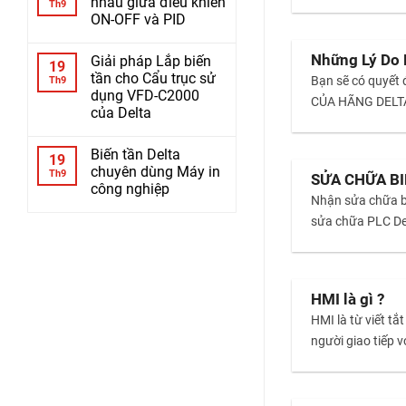
nhau giữa điều khiển
Th9
ON-OFF và PID
Những Lý Do
Giải pháp Lắp biến
19
tần cho Cẩu trục sử
Bạn sẽ có quyết
Th9
dụng VFD-C2000
CỦA HÃNG DELTA 
của Delta
Biến tần Delta
19
chuyên dùng Máy in
Th9
SỬA CHỮA BI
công nghiệp
Nhận sửa chữa bi
sửa chữa PLC Del
HMI là gì ?
HMI là từ viết t
người giao tiếp 