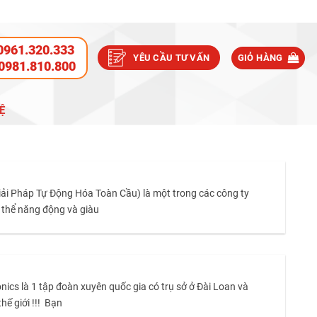
0961.320.333
YÊU CẦU TƯ VẤN
GIỎ HÀNG
0981.810.800
Ệ
ải Pháp Tự Động Hóa Toàn Cầu) là một trong các công ty
p thể năng động và giàu
onics là 1 tập đoàn xuyên quốc gia có trụ sở ở Đài Loan và
hế giới !!! Bạn