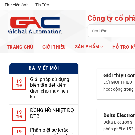
Skip
Thư viện ảnh
Tin Tức
to
Công ty cổ ph
content
Tìm
kiếm:
SẢN PHẨM
TRANG CHỦ
GIỚI THIỆU
HỖ TRỢ K
BÀI VIẾT MỚI
Giới thiệu c
Giải pháp sử dụng
19
LỜI GIỚI THIỆU 
biến tần tiết kiệm
Th9
hoạt động trong 
điện cho máy nén
khí
ĐỒNG HỒ NHIỆT ĐỘ
19
Delta Electro
DTB
Th9
Delta Electronis-
phân phối ở 153 
Phân biệt sự khác
19