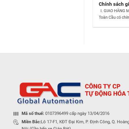
Chính sách g
I. GIAO HÀNG MI
Toàn Cầu có chí
Mã số thuế:
0107396499 cấp ngày 13/04/2016
Miền Bắc:
Lô 17-F1, KĐT Đại Kim, P. Định Công, Q. Hoàng
Nội (Gần bến xe Giáp Bát)