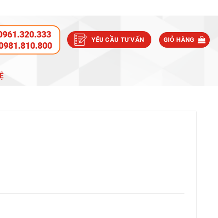
0961.320.333
YÊU CẦU TƯ VẤN
GIỎ HÀNG
0981.810.800
Ệ