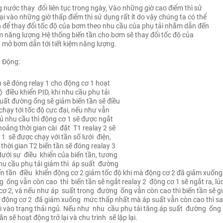
nước thay đổi liên tục trong ngày, Vào những giờ cao điểm thì sử
ại vào những giờ thấp điểm thì sử dụng rất ít do vậy chúng ta có thể
n để thay đổi tốc độ của bơm theo nhu cầu của phụ tải nhằm dẫn đến
ệm năng lượng.Hệ thống biến tần cho bơm sẽ thay đổi tốc độ của
 mở bơm dẫn tới tiết kiệm năng lượng.
 Động:
n sẽ đóng relay 1 cho động cơ 1 hoạt
 điều khiển PID, khi nhu cầu phụ tải
suất đường ống sẽ giảm biến tần sẽ điều
chạy tới tốc độ cực đại, nếu như vẫn
 nhu cầu thì động cơ 1 sẽ được ngắt
hoảng thời gian cài đặt T1 realay 2 sẽ
 1 sẽ được chạy với tần số lưới điện,
thời gian T2 biến tần sẽ đóng realay 3
dưới sự điều khiển của biến tần, tương
nhu cầu phụ tải giảm thì áp suất đường
ến tần điều khiển động cơ 2 giảm tốc độ khi mà động cơ 2 đã giảm xuố
 ống vẫn còn cao thì biến tần sẽ ngắt realay 2 động cơ 1 sẽ ngắt ra, lúc
 cơ 2, và nếu như áp suất trong đường ống vẫn còn cao thì biến tần sẽ g
ộng cơ 2 đã giảm xuống mức thấp nhất mà áp suất vẫn còn cao thì sa
ơi vào trạng thải ngủ. Nếu như nhu cầu phụ tải tăng áp suất đường ống 
n sẽ hoạt động trở lại và chu trình sẽ lặp lại.