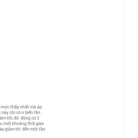
ng mức thấp nhất mà áp
 này chỉ cò n biến tần
iảm tốc độ động cơ 2
u một khoảng thời gian
lại giảm thì đến một tần