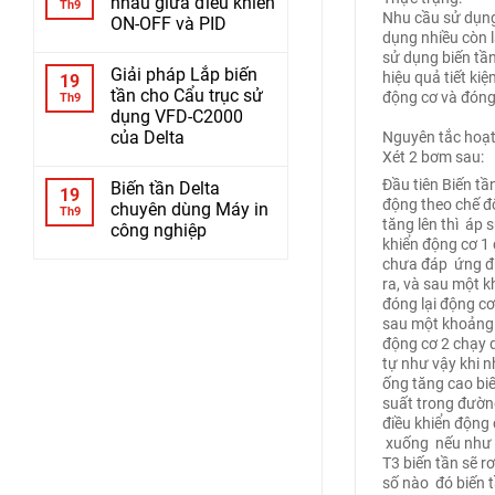
nhau giữa điều khiển
Th9
Nhu cầu sử dụng 
ON-OFF và PID
dụng nhiều còn l
sử dụng biến tầ
Giải pháp Lắp biến
hiệu quả tiết ki
19
tần cho Cẩu trục sử
động cơ và đóng
Th9
dụng VFD-C2000
của Delta
Nguyên tắc hoạt
Xét 2 bơm sau:
Đầu tiên Biến tầ
Biến tần Delta
19
động theo chế độ
chuyên dùng Máy in
Th9
tăng lên thì áp 
công nghiệp
khiển động cơ 1 
chưa đáp ứng đủ
ra, và sau một k
đóng lại động cơ
sau một khoảng 
động cơ 2 chạy 
tự như vậy khi 
ống tăng cao bi
suất trong đường
điều khiển động
xuống nếu như đ
T3 biến tần sẽ r
số nào đó biến tầ