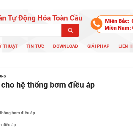
ần Tự Động Hóa Toàn Cầu
Miền Bắc:
Miền Nam:
Ỹ THUẬT
TIN TỨC
DOWNLOAD
GIẢI PHÁP
LIÊN H
DỤNG
 cho hệ thống bơm điều áp
 thống bơm điều áp
m điều áp