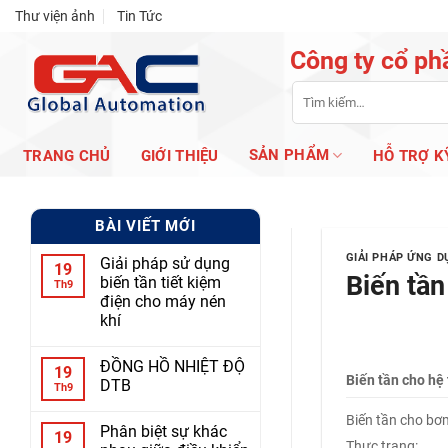
Skip
Thư viện ảnh
Tin Tức
to
Công ty cổ ph
content
Tìm
kiếm:
SẢN PHẨM
TRANG CHỦ
GIỚI THIỆU
HỖ TRỢ K
BÀI VIẾT MỚI
GIẢI PHÁP ỨNG 
Giải pháp sử dụng
19
Biến tần
biến tần tiết kiệm
Th9
điện cho máy nén
khí
ĐỒNG HỒ NHIỆT ĐỘ
19
Biến tần cho hệ
DTB
Th9
Biến tần cho bơ
Phân biệt sự khác
19
Thực trạng: