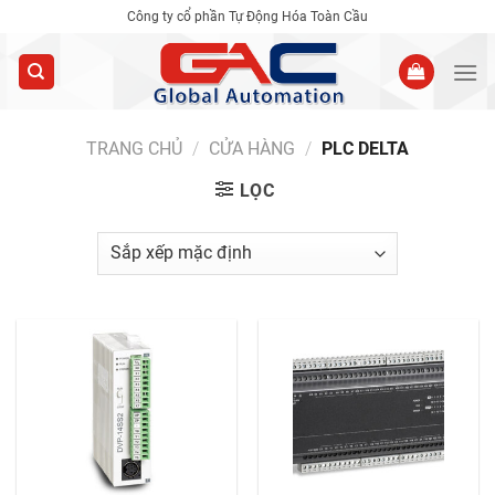
Skip
Công ty cổ phần Tự Động Hóa Toàn Cầu
to
content
TRANG CHỦ
/
CỬA HÀNG
/
PLC DELTA
LỌC