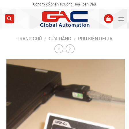
Skip
Công ty cổ phần Tự Động Hóa Toàn Cầu
to
content
TRANG CHỦ
/
CỬA HÀNG
/
PHỤ KIỆN DELTA