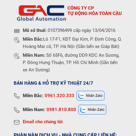
Mã số thuế:
0107396499 cấp ngày 13/04/2016
Miền Bắc:
Lô 17-F1, KĐT Đại Kim, P. Định Công, Q.
Hoàng Mai cũ, TP. Hà Nội (Gần bến xe Giáp Bát)
Miền Nam:
Số 65F6, đường DD9 KDC An Sương,
P. Đông Hưng Thuận, TP. Hồ Chí Minh (Gần bến
xe An Sương)
BÁN HÀNG & HỖ TRỢ KỸ THUẬT 24/7
Miền Bắc:
0961.320.333
Miền Nam:
0981.810.800
Email cho chúng tôi
PHÀN NÀN DỊCH VỤ - NHÀ CUNG CẤP LIÊN HỆ: