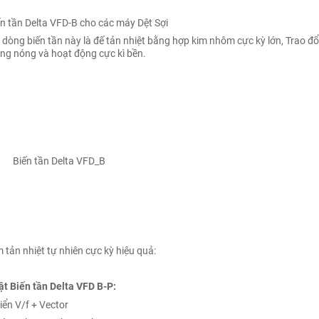
biến tần Delta VFD-B cho các máy Dệt Sợi
dòng biến tần này là đế tản nhiệt bằng hợp kim nhôm cực kỳ lớn, Trao 
ông nóng và hoạt động cực kì bền.
 Delta VFD_B
ản nhiệt tự nhiên cực kỳ hiệu quả:
ật Biến tần Delta VFD B-P:
iển V/f + Vector