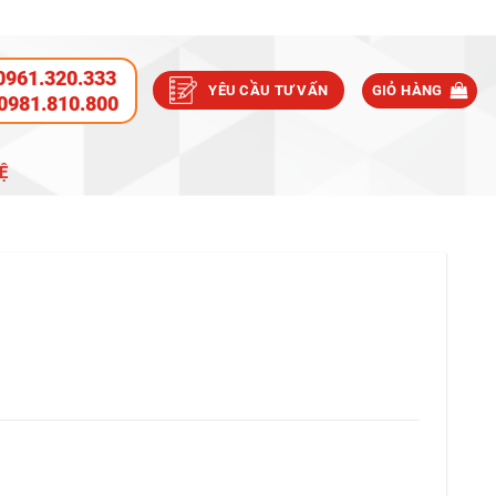
0961.320.333
YÊU CẦU TƯ VẤN
GIỎ HÀNG
0981.810.800
Ệ