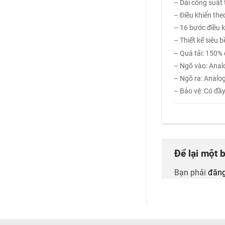
– Dải công suất
– Điều khiển theo
– 16 bước điều k
– Thiết kế siêu 
– Quá tải: 150%
– Ngõ vào: Analo
– Ngõ ra: Analog
– Bảo vệ: Có đầ
Để lại một 
Bạn phải
đăng