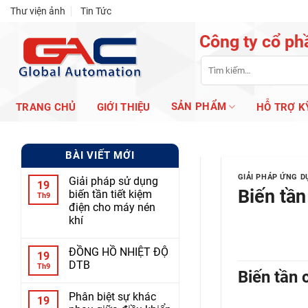
Skip
Thư viện ảnh
Tin Tức
to
Công ty cổ ph
content
Tìm
kiếm:
SẢN PHẨM
TRANG CHỦ
GIỚI THIỆU
HỖ TRỢ K
BÀI VIẾT MỚI
GIẢI PHÁP ỨNG 
Giải pháp sử dụng
19
Biến tần
biến tần tiết kiệm
Th9
điện cho máy nén
khí
ĐỒNG HỒ NHIỆT ĐỘ
19
DTB
Th9
Biến tần 
Phân biệt sự khác
19