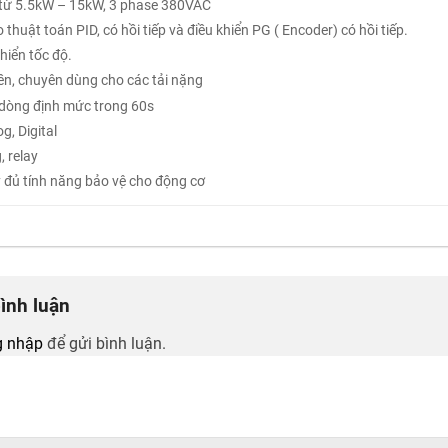
 từ 5.5kW – 15kW, 3 phase 380VAC
 thuật toán PID, có hồi tiếp và điều khiển PG ( Encoder) có hồi tiếp.
hiển tốc độ.
bền, chuyên dùng cho các tải nặng
 dòng định mức trong 60s
g, Digital
, relay
y đủ tính năng bảo vệ cho động cơ
bình luận
 nhập
để gửi bình luận.