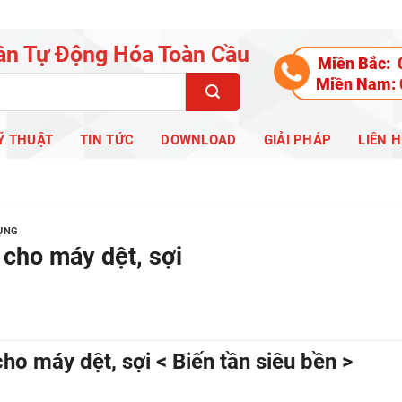
ần Tự Động Hóa Toàn Cầu
Miền Bắc:
Miền Nam:
Ỹ THUẬT
TIN TỨC
DOWNLOAD
GIẢI PHÁP
LIÊN H
DỤNG
 cho máy dệt, sợi
cho máy dệt, sợi < Biến tần siêu bền >