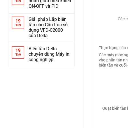
nhau giữa điều khiển
Th9
ON-OFF và PID
Các máy móc
Giải pháp Lắp biến
19
tần cho Cẩu trục sử
Th9
dụng VFD-C2000
của Delta
Thực trạng của c
Biến tần Delta
19
chuyên dùng Máy in
Các máy móc ngà
Th9
công nghiệp
vào phần tản nh
biến tần và cuối
Quạt biến tần b