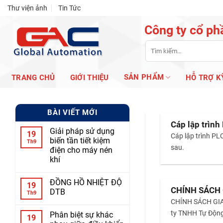
Skip
Thư viện ảnh
Tin Tức
to
Công ty cổ ph
content
Tìm
kiếm:
SẢN PHẨM
TRANG CHỦ
GIỚI THIỆU
HỖ TRỢ K
BÀI VIẾT MỚI
Cáp lập trình
Giải pháp sử dụng
19
Cáp lập trình PL
biến tần tiết kiệm
Th9
sau.
điện cho máy nén
khí
ĐỒNG HỒ NHIỆT ĐỘ
19
CHÍNH SÁCH
DTB
Th9
CHÍNH SÁCH GIAO
ty TNHH Tự Động 
Phân biệt sự khác
19