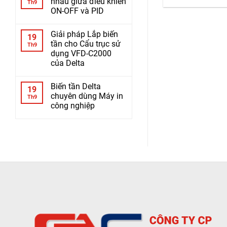
nhau giữa điều khiển
Th9
ON-OFF và PID
Giải pháp Lắp biến
19
tần cho Cẩu trục sử
Th9
dụng VFD-C2000
của Delta
Biến tần Delta
19
chuyên dùng Máy in
Th9
công nghiệp