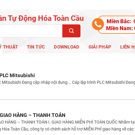
ần Tự Động Hóa Toàn Cầu
Miền Bắc:
Miền Nam:
Ỹ THUẬT
TIN TỨC
DOWNLOAD
GIẢI PHÁP
LIÊN H
 PLC Mitsubishi
C Mitsubishi Đang cập nhập nội dung … Cáp lập trình PLC Mitsubishi Đang
 GIAO HÀNG – THANH TOÁN
 HÀNG – THANH TOÁN I. GIAO HÀNG MIỄN PHÍ TOÀN QUỐC Nhằm tạo sự th
Hóa Toàn Cầu, công ty có chính sách hỗ trợ MIỄN PHÍ giao hàng về các 