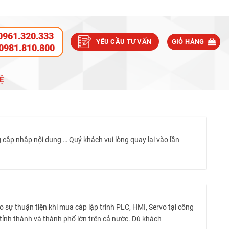
0961.320.333
YÊU CẦU TƯ VẤN
GIỎ HÀNG
0981.810.800
Ệ
 cập nhập nội dung … Quý khách vui lòng quay lại vào lần
uận tiện khi mua cáp lập trình PLC, HMI, Servo tại công
tỉnh thành và thành phố lớn trên cả nước. Dù khách