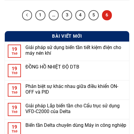
1
…
3
4
5
6
BÀI VIẾT MỚI
Giải pháp sử dụng biến tần tiết kiệm điện cho
19
máy nén khí
Th9
ĐỒNG HỒ NHIỆT ĐỘ DTB
19
Th9
Phân biệt sự khác nhau giữa điều khiển ON-
19
OFF và PID
Th9
Giải pháp Lắp biến tần cho Cẩu trục sử dụng
19
VFD-C2000 của Delta
Th9
Biến tần Delta chuyên dùng Máy in công nghiệp
19
Th9