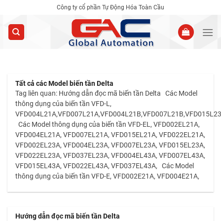
Skip
Công ty cổ phần Tự Động Hóa Toàn Cầu
to
content
Tất cả các Model biến tần Delta
Tag liên quan: Hướng dẫn đọc mã biến tần Delta Các Model
thông dụng của biến tần VFD-L,
VFD004L21A,VFD007L21A,VFD004L21B,VFD007L21B,VFD015L23
Các Model thông dụng của biến tần VFD-EL, VFD002EL21A,
VFD004EL21A, VFD007EL21A, VFD015EL21A, VFD022EL21A,
VFD002EL23A, VFD004EL23A, VFD007EL23A, VFD015EL23A,
VFD022EL23A, VFD037EL23A, VFD004EL43A, VFD007EL43A,
VFD015EL43A, VFD022EL43A, VFD037EL43A, Các Model
thông dụng của biến tần VFD-E, VFD002E21A, VFD004E21A,
Hướng dẫn đọc mã biến tần Delta