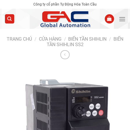
Skip
Công ty cổ phần Tự Động Hóa Toàn Cầu
to
content
TRANG CHỦ
/
CỬA HÀNG
/
BIẾN TẦN SHIHLIN
/
BIẾN
TẦN SHIHLIN SS2