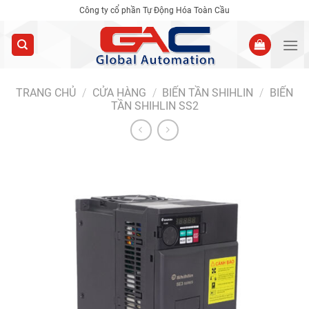
Skip
Công ty cổ phần Tự Động Hóa Toàn Cầu
to
content
TRANG CHỦ
/
CỬA HÀNG
/
BIẾN TẦN SHIHLIN
/
BIẾN
TẦN SHIHLIN SS2