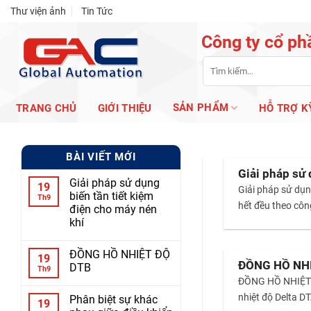
Skip
Thư viện ảnh
Tin Tức
to
Công ty cổ ph
content
Tìm
kiếm:
SẢN PHẨM
TRANG CHỦ
GIỚI THIỆU
HỖ TRỢ K
BÀI VIẾT MỚI
Giải pháp sử 
Giải pháp sử dụng
19
Giải pháp sử dụng
biến tần tiết kiệm
Th9
hết đều theo côn
điện cho máy nén
khí
ĐỒNG HỒ NHIỆT ĐỘ
19
ĐỒNG HỒ NH
DTB
Th9
ĐỒNG HỒ NHIỆT Đ
nhiệt độ Delta D
Phân biệt sự khác
19