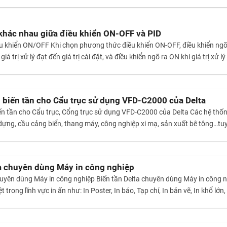
 khác nhau giữa điều khiển ON-OFF và PID
 khiển ON/OFF Khi chọn phương thức điều khiển ON-OFF, điều khiển ngõ 
giá trị xử lý đạt đến giá trị cài đặt, và điều khiển ngõ ra ON khi giá trị xử l
́p biến tần cho Cẩu trục sử dụng VFD-C2000 của Delta
biến tần cho Cẩu trục, Cổng trục sử dụng VFD-C2000 của Delta Các hệ
 dựng, cầu cảng biển, thang máy, công nghiệp xi mạ, sản xuất bê tông…tu
ta chuyên dùng Máy in công nghiệp
chuyên dùng Máy in công nghiệp Biến tần Delta chuyên dùng Máy in công 
iệt trong lĩnh vực in ấn như: In Poster, In báo, Tạp chí, In bản vẽ, In khổ lơ