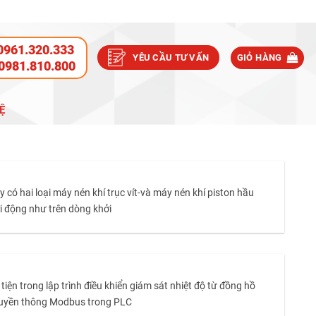
0961.320.333
YÊU CẦU TƯ VẤN
GIỎ HÀNG
0981.810.800
Ệ
 có hai loại máy nén khí trục vít-và máy nén khí piston hầu
i động như trên dòng khởi
 trong lập trình điều khiển giám sát nhiệt độ từ đồng hồ
h truyền thông Modbus trong PLC