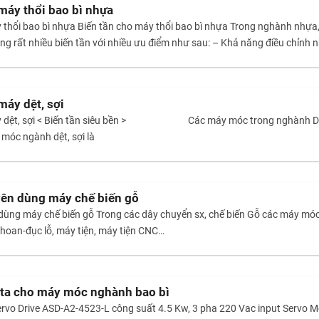
máy thổi bao bì nhựa
y thổi bao bì nhựa Biến tần cho máy thổi bao bì nhựa Trong nghành nhựa
 rất nhiều biến tần với nhiều ưu điểm như sau: – Khả năng điều chỉnh nhi
áy dệt, sợi
áy dệt, sợi < Biến tần siêu bền > Các máy móc trong nghành Dệt, 
 móc ngành dệt, sợi là
yên dùng máy chế biến gỗ
 dùng máy chế biến gỗ Trong các dây chuyển sx, chế biến Gỗ các máy 
́y khoan-đục lỗ, máy tiện, máy tiện CNC…
lta cho máy móc nghành bao bì
Servo Drive ASD-A2-4523-L công suất 4.5 Kw, 3 pha 220 Vac input Serv