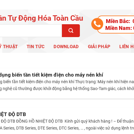
ần Tự Động Hóa Toàn Cầu
Miền Bắc:
Miền Nam:
Ỹ THUẬT
TIN TỨC
DOWNLOAD
GIẢI PHÁP
LIÊN H
dụng biến tần tiết kiệm điện cho máy nén khí
 biến tần tiết kiệm điện cho máy nén khí Thực trạng: Máy nén khí hiện nay
g nghệ cũ thường được khởi động bằng hệ thống Sao-Tam giác, cách khở
IỆT ĐỘ DTB
Ộ DTB ĐỒNG HỒ NHIỆT ĐỘ DTB Kính gửi quý khách hàng ! – Để thuận tiện
TA Series, DTB Series, DTE Series, DTC Series, … , ngoài việc sử dụng lện