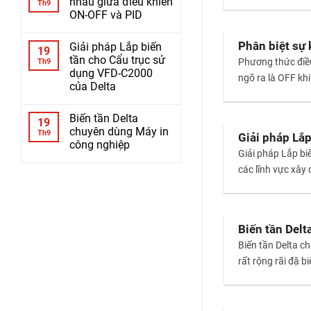
nhau giữa điều khiển
Th9
ON-OFF và PID
Phân biệt sự
Giải pháp Lắp biến
19
tần cho Cẩu trục sử
Phương thức điều
Th9
dụng VFD-C2000
ngõ ra là OFF khi 
của Delta
Biến tần Delta
19
chuyên dùng Máy in
Th9
Giải pháp Lă
công nghiệp
Giải pháp Lắp 
các lĩnh vực xây
Biến tần Del
Biến tần Delta 
rất rộng rãi đặ b