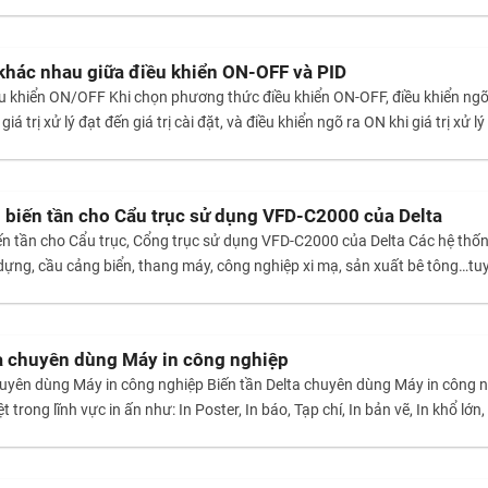
 khác nhau giữa điều khiển ON-OFF và PID
 khiển ON/OFF Khi chọn phương thức điều khiển ON-OFF, điều khiển ngõ 
giá trị xử lý đạt đến giá trị cài đặt, và điều khiển ngõ ra ON khi giá trị xử l
́p biến tần cho Cẩu trục sử dụng VFD-C2000 của Delta
biến tần cho Cẩu trục, Cổng trục sử dụng VFD-C2000 của Delta Các hệ
 dựng, cầu cảng biển, thang máy, công nghiệp xi mạ, sản xuất bê tông…tu
ta chuyên dùng Máy in công nghiệp
chuyên dùng Máy in công nghiệp Biến tần Delta chuyên dùng Máy in công 
iệt trong lĩnh vực in ấn như: In Poster, In báo, Tạp chí, In bản vẽ, In khổ lơ