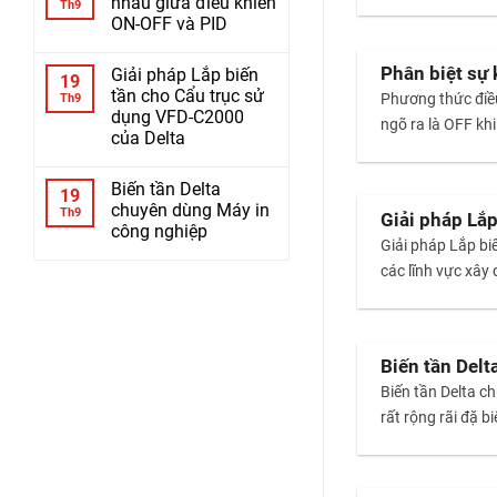
nhau giữa điều khiển
Th9
ON-OFF và PID
Phân biệt sự
Giải pháp Lắp biến
19
tần cho Cẩu trục sử
Phương thức điều
Th9
dụng VFD-C2000
ngõ ra là OFF khi 
của Delta
Biến tần Delta
19
chuyên dùng Máy in
Th9
Giải pháp Lă
công nghiệp
Giải pháp Lắp 
các lĩnh vực xây
Biến tần Del
Biến tần Delta 
rất rộng rãi đặ b