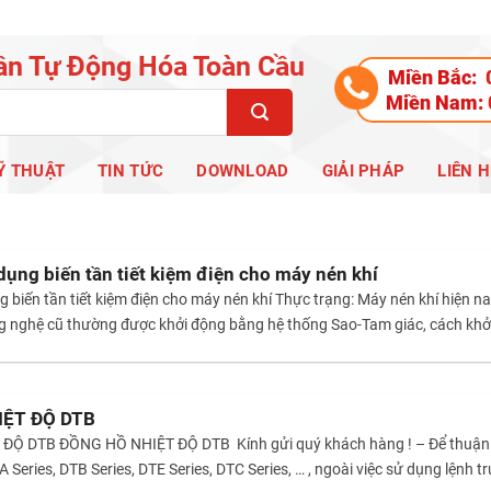
ần Tự Động Hóa Toàn Cầu
Miền Bắc:
Miền Nam:
Ỹ THUẬT
TIN TỨC
DOWNLOAD
GIẢI PHÁP
LIÊN H
dụng biến tần tiết kiệm điện cho máy nén khí
 biến tần tiết kiệm điện cho máy nén khí Thực trạng: Máy nén khí hiện nay
g nghệ cũ thường được khởi động bằng hệ thống Sao-Tam giác, cách khở
IỆT ĐỘ DTB
Ộ DTB ĐỒNG HỒ NHIỆT ĐỘ DTB Kính gửi quý khách hàng ! – Để thuận tiện
TA Series, DTB Series, DTE Series, DTC Series, … , ngoài việc sử dụng lện