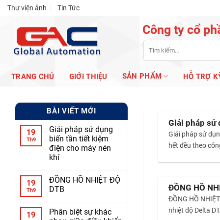
Skip
Thư viện ảnh
Tin Tức
to
Công ty cổ ph
content
Tìm
kiếm:
SẢN PHẨM
TRANG CHỦ
GIỚI THIỆU
HỖ TRỢ K
BÀI VIẾT MỚI
Giải pháp sử 
Giải pháp sử dụng
19
Giải pháp sử dụng
biến tần tiết kiệm
Th9
hết đều theo côn
điện cho máy nén
khí
ĐỒNG HỒ NHIỆT ĐỘ
19
ĐỒNG HỒ NH
DTB
Th9
ĐỒNG HỒ NHIỆT Đ
nhiệt độ Delta D
Phân biệt sự khác
19