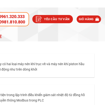
0961.320.333
YÊU CẦU TƯ VẤN
GIỎ HÀNG
0981.810.800
Ệ
 có hai loại máy nén khí trục vít-và máy nén khí piston hầu
i động như trên dòng khởi
 trong lập trình điều khiển giám sát nhiệt độ từ đồng hồ
h truyền thông Modbus trong PLC