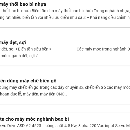
máy thổi bao bì nhựa
y thổi bao bì nhựa Biến tần cho máy thổi bao bì nhựa Trong nghành nhựa
 rất nhiều biến tần với nhiều ưu điểm như sau: – Khả năng điều chỉnh nhi
áy dệt, sợi
áy dệt, sợi < Biến tần siêu bền > Các máy móc trong nghành Dệt, 
 móc ngành dệt, sợi là
yên dùng máy chế biến gỗ
 dùng máy chế biến gỗ Trong các dây chuyển sx, chế biến Gỗ các máy 
́y khoan-đục lỗ, máy tiện, máy tiện CNC…
lta cho máy móc nghành bao bì
Servo Drive ASD-A2-4523-L công suất 4.5 Kw, 3 pha 220 Vac input Serv